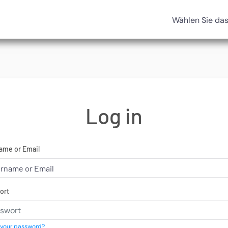
Wählen Sie da
Log in
ame or Email
ort
 your password?