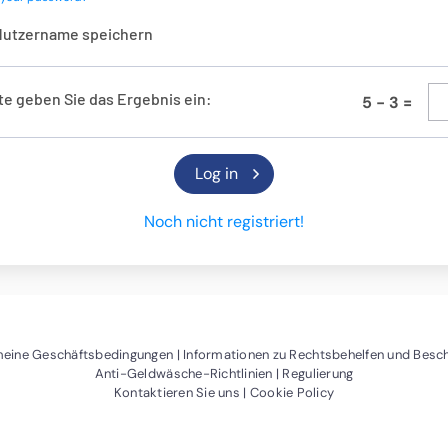
Nutzername speichern
te geben Sie das Ergebnis ein:
5
-
3
=
Noch nicht registriert!
er)
ein neues Fenster)
(Öffnet ein neues Fenster)
meine Geschäftsbedingungen
Informationen zu Rechtsbehelfen und Bes
(Öffnet ein neues Fenster)
Anti-Geldwäsche-Richtlinien
Regulierung
(Öffnet ein neues Fenster)
(Öffnet ein neues 
Kontaktieren Sie uns
Cookie Policy